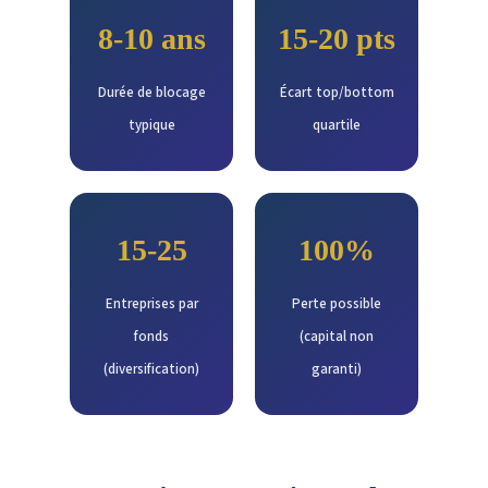
8-10 ans
15-20 pts
Durée de blocage
Écart top/bottom
typique
quartile
15-25
100%
Entreprises par
Perte possible
fonds
(capital non
(diversification)
garanti)