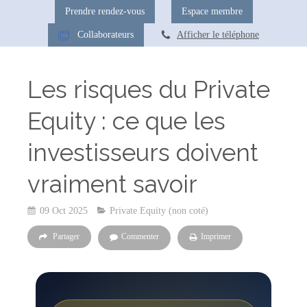
Prendre rendez-vous
Espace membre
Collaborateurs
Afficher le téléphone
Les risques du Private
Equity : ce que les
investisseurs doivent
vraiment savoir
09 Oct 2025
Private Equity (non coté)
Partager
Commenter
Imprimer