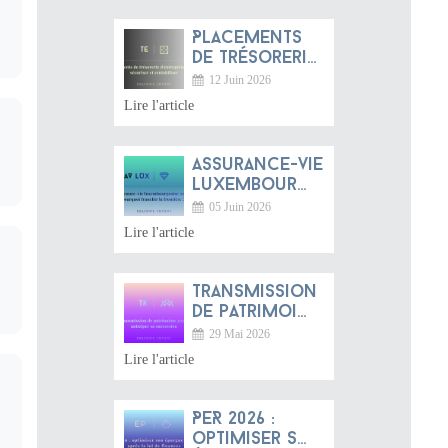
Placements
de trésorerie
d'entreprise
12 Juin 2026
2026 :
Lire l'article
sécuriser et
rentabiliser
Assurance-vie
luxembourgeoise
2026 :
05 Juin 2026
pourquoi
Lire l'article
franchir la
frontière ?
Transmission
de patrimoine
2026 :
29 Mai 2026
anticiper sa
Lire l'article
succession
PER 2026 :
optimiser son