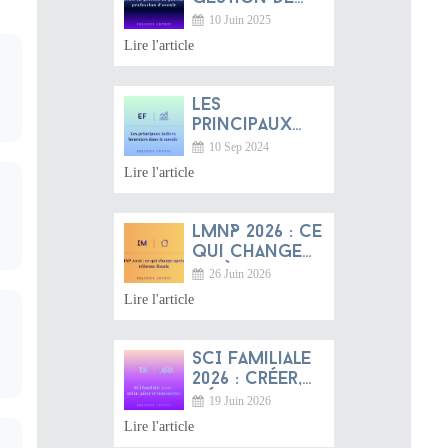
méconnu
patrimoine :
10 Juin 2025
une
Lire l'article
profession
d’avenir entre
tradition
Les
française et
principaux
dynamique
indices
10 Sep 2024
mondiale
boursiers
Lire l'article
dans le
monde
LMNP 2026 : ce
qui change
après la
26 Juin 2026
réforme
Lire l'article
fiscale
SCI familiale
2026 : créer,
gérer et
19 Juin 2026
transmettre
Lire l'article