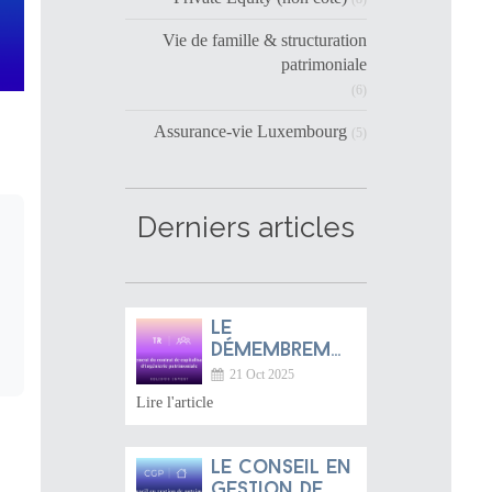
Vie de famille & structuration
patrimoniale
(6)
Assurance-vie Luxembourg
(5)
Derniers articles
Le
démembrement
du contrat
21 Oct 2025
de
Lire l'article
capitalisation
: un bijou
d’ingénierie
Le conseil en
patrimoniale
gestion de