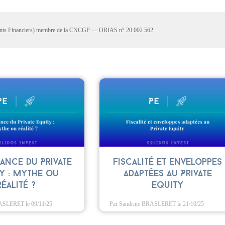
ments Financiers) membre de la CNCGP — ORIAS n° 20 002 562
ance du Private
Fiscalité et enveloppes
y : mythe ou
adaptées au Private
réalité ?
Equity
RASLERET
le 09/11/25
Par Sandrine BRASLERET
le 21/10/25