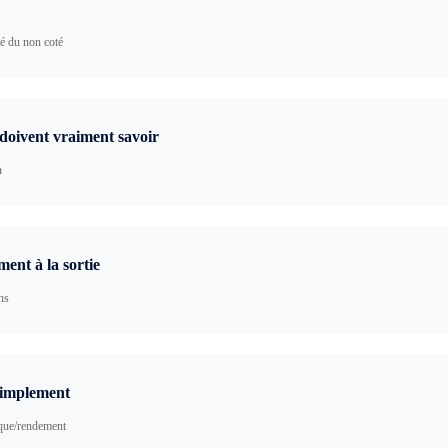
té du non coté
 doivent vraiment savoir
n
ment à la sortie
ns
 simplement
isque/rendement