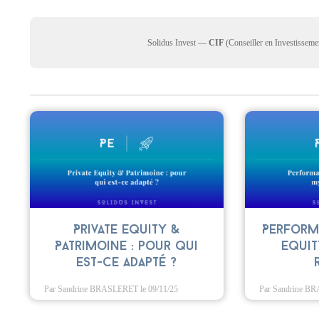
Solidus Invest —
CIF
(Conseiller en Investisse
Private Equity &
Perform
Patrimoine : pour qui
Equit
est-ce adapté ?
Par Sandrine BRASLERET
le 09/11/25
Par Sandrine B