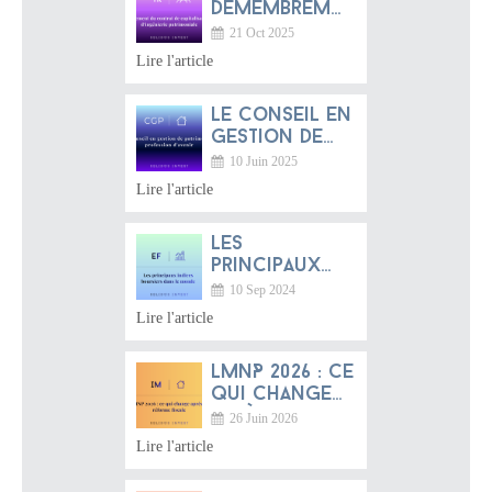
démembrement
du contrat
21 Oct 2025
de
Lire l'article
capitalisation
: un bijou
Le conseil en
d’ingénierie
gestion de
patrimoniale
patrimoine :
méconnu
10 Juin 2025
une
Lire l'article
profession
d’avenir entre
Les
tradition
principaux
française et
indices
dynamique
10 Sep 2024
boursiers
mondiale
Lire l'article
dans le
monde
LMNP 2026 : ce
qui change
après la
26 Juin 2026
réforme
Lire l'article
fiscale