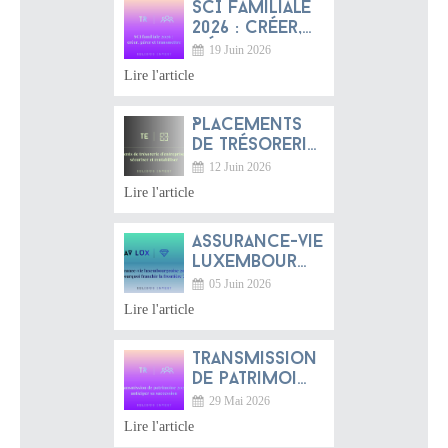
SCI familiale
2026 : créer,
gérer et
19 Juin 2026
transmettre
Lire l'article
Placements
de trésorerie
d'entreprise
12 Juin 2026
2026 :
Lire l'article
sécuriser et
rentabiliser
Assurance-vie
luxembourgeoise
2026 :
05 Juin 2026
pourquoi
Lire l'article
franchir la
frontière ?
Transmission
de patrimoine
2026 :
29 Mai 2026
anticiper sa
Lire l'article
succession