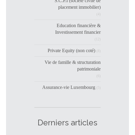
S.C.P.I (société civile de
placement immobilier)
(4)
Education financière &
Investissement financier
(12)
Private Equity (non coté)
(8)
Vie de famille & structuration
patrimoniale
(6)
Assurance-vie Luxembourg
(5)
Derniers articles