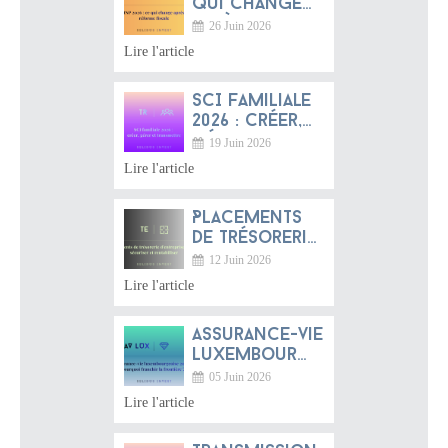
qui change
après la
26 Juin 2026
réforme
Lire l'article
fiscale
SCI familiale
2026 : créer,
gérer et
19 Juin 2026
transmettre
Lire l'article
Placements
de trésorerie
d'entreprise
12 Juin 2026
2026 :
Lire l'article
sécuriser et
rentabiliser
Assurance-vie
luxembourgeoise
2026 :
05 Juin 2026
pourquoi
Lire l'article
franchir la
frontière ?