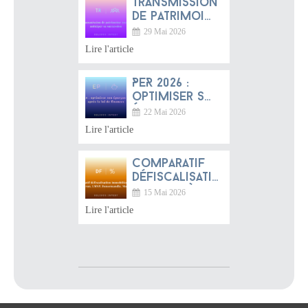
Transmission
de patrimoine
2026 :
29 Mai 2026
anticiper sa
Lire l'article
succession
PER 2026 :
optimiser son
épargne
22 Mai 2026
retraite après
Lire l'article
la loi de
finances
Comparatif
défiscalisation
immobilière
15 Mai 2026
2026 :
Lire l'article
Jeanbrun,
LMNP,
Denormandie,
Malraux