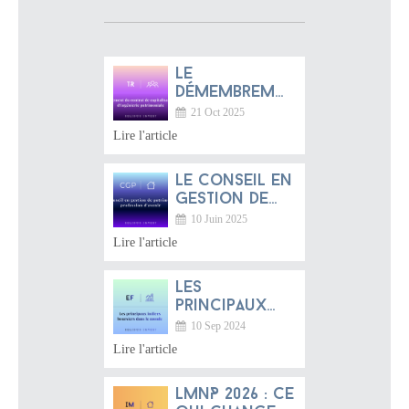
Le
démembrement
du contrat
21 Oct 2025
de
Lire l'article
capitalisation
: un bijou
Le conseil en
d’ingénierie
gestion de
patrimoniale
patrimoine :
méconnu
10 Juin 2025
une
Lire l'article
profession
d’avenir entre
Les
tradition
principaux
française et
indices
dynamique
10 Sep 2024
boursiers
mondiale
Lire l'article
dans le
monde
LMNP 2026 : ce