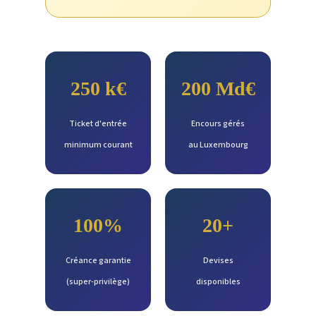
250 k€
200 Md€
Ticket d'entrée
Encours gérés
minimum courant
au Luxembourg
100%
20+
Créance garantie
Devises
(super-privilège)
disponibles