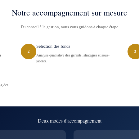
Notre accompagnement sur mesure
Du conseil à la gestion, nous vous guidons à chaque étape
Sélection des fonds
2
3
n
Analyse qualitative des gérants, stratégies et sous-
jacents.
ng des
Deux modes d'accompagnement