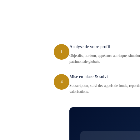
Analyse de votre profil
1
Objectifs, horizon, appétence au risque, situatio
patrimoniale globale.
Mise en place & suivi
4
Souscription, suivi des appels de fonds, reporti
valorisations.