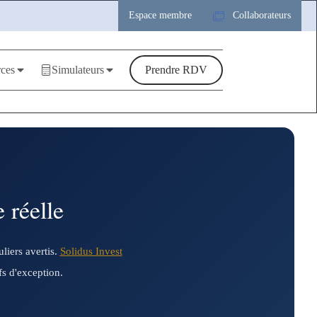
Espace membre
Collaborateurs
ces
Simulateurs
Prendre RDV
 réelle
liers avertis.
Solidus Invest
fs d'exception.