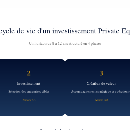
cycle de vie d'un investissement Private Eq
Un horizon de 8 à 12 ans structuré en 4 phases
2
3
Investissement
Création de valeur
Sélection des entreprises cibles
Accompagnement stratégique et opérationn
Années 2-5
Années 3-8