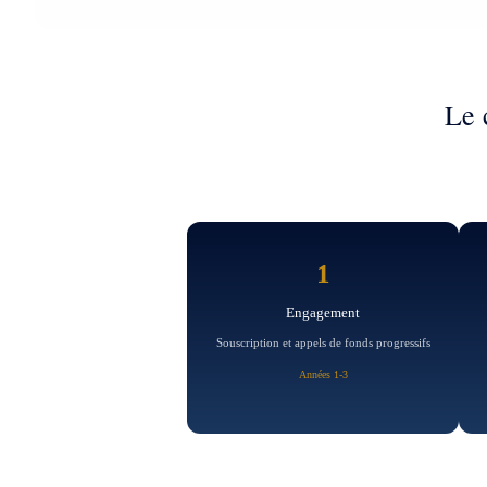
Le 
1
Engagement
Souscription et appels de fonds progressifs
Années 1-3