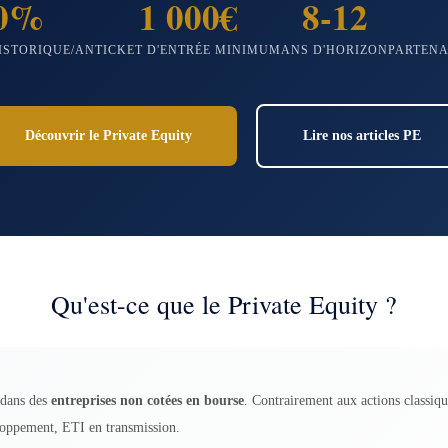
0%
1 000€
8-12
ISTORIQUE/AN
TICKET D'ENTRÉE MINIMUM
ANS D'HORIZON
PARTENA
Découvrir le Private Equity
Lire nos articles PE
Qu'est-ce que le Private Equity ?
r dans des
entreprises non cotées en bourse
. Contrairement aux actions classiqu
eloppement, ETI en transmission.