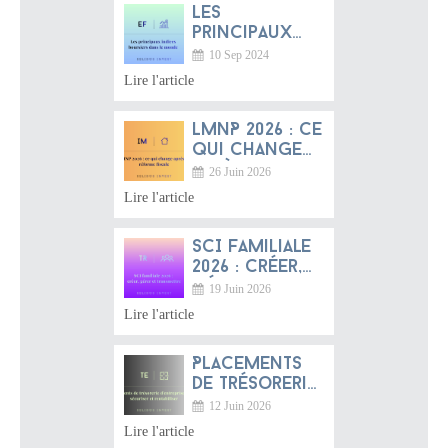
Les
tradition
principaux
française et
indices
dynamique
10 Sep 2024
boursiers
mondiale
Lire l'article
dans le
monde
LMNP 2026 : ce
qui change
après la
26 Juin 2026
réforme
Lire l'article
fiscale
SCI familiale
2026 : créer,
gérer et
19 Juin 2026
transmettre
Lire l'article
Placements
de trésorerie
d'entreprise
12 Juin 2026
2026 :
Lire l'article
sécuriser et