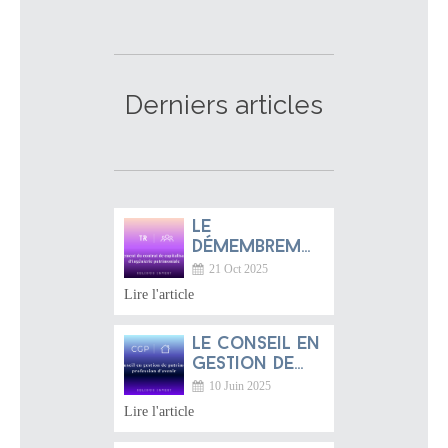
Derniers articles
Le
démembrement
du contrat
21 Oct 2025
de
Lire l'article
capitalisation
: un bijou
Le conseil en
d’ingénierie
gestion de
patrimoniale
patrimoine :
méconnu
10 Juin 2025
une
Lire l'article
profession
d’avenir entre