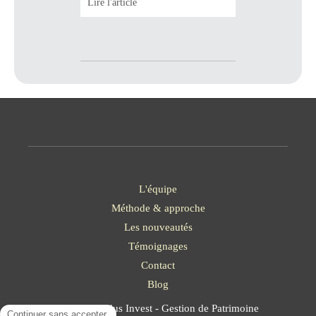
Lire l'article
Jeanbrun,
LMNP,
Denormandie,
Malraux
L'équipe
Méthode & approche
Les nouveautés
Témoignages
Contact
Blog
©2023 Solidus Invest - Gestion de Patrimoine