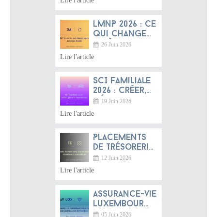
Lire l'article
dans le
monde
LMNP 2026 : ce
qui change
après la
26 Juin 2026
réforme
Lire l'article
fiscale
SCI familiale
2026 : créer,
gérer et
19 Juin 2026
transmettre
Lire l'article
Placements
de trésorerie
d'entreprise
12 Juin 2026
2026 :
Lire l'article
sécuriser et
rentabiliser
Assurance-vie
luxembourgeoise
2026 :
05 Juin 2026