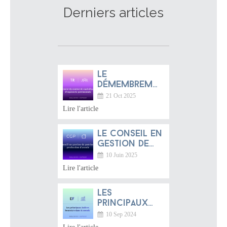
Derniers articles
Le
démembrement
du contrat
21 Oct 2025
de
Lire l'article
capitalisation
: un bijou
Le conseil en
d’ingénierie
gestion de
patrimoniale
patrimoine :
méconnu
10 Juin 2025
une
Lire l'article
profession
d’avenir entre
Les
tradition
principaux
française et
indices
dynamique
10 Sep 2024
boursiers
mondiale