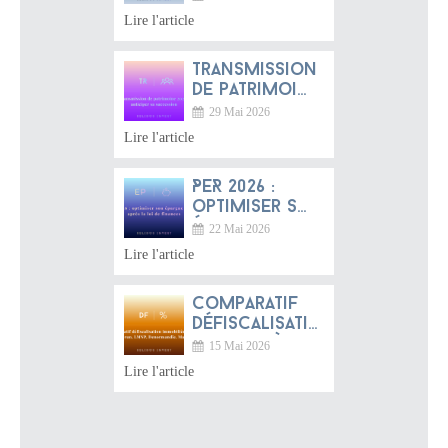
pourquoi
Lire l'article
franchir la
frontière ?
Transmission
de patrimoine
2026 :
29 Mai 2026
anticiper sa
Lire l'article
succession
PER 2026 :
optimiser son
épargne
22 Mai 2026
retraite après
Lire l'article
la loi de
finances
Comparatif
défiscalisation
immobilière
15 Mai 2026
2026 :
Lire l'article
Jeanbrun,
LMNP,
Denormandie,
Malraux