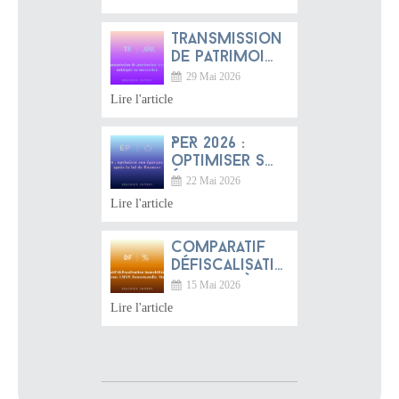
franchir la
frontière ?
Transmission
de patrimoine
2026 :
29 Mai 2026
anticiper sa
Lire l'article
succession
PER 2026 :
optimiser son
épargne
22 Mai 2026
retraite après
Lire l'article
la loi de
finances
Comparatif
défiscalisation
immobilière
15 Mai 2026
2026 :
Lire l'article
Jeanbrun,
LMNP,
Denormandie,
Malraux