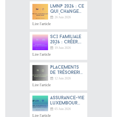
monde
LMNP 2026 : ce
qui change
après la
26 Juin 2026
réforme
Lire l'article
fiscale
SCI familiale
2026 : créer,
gérer et
19 Juin 2026
transmettre
Lire l'article
Placements
de trésorerie
d'entreprise
12 Juin 2026
2026 :
Lire l'article
sécuriser et
rentabiliser
Assurance-vie
luxembourgeoise
2026 :
05 Juin 2026
pourquoi
Lire l'article