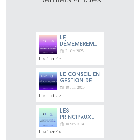
Le
démembrement
du contrat
21 Oct 2025
de
Lire l'article
capitalisation
: un bijou
Le conseil en
d’ingénierie
gestion de
patrimoniale
patrimoine :
méconnu
10 Juin 2025
une
Lire l'article
profession
d’avenir entre
Les
tradition
principaux
française et
indices
dynamique
10 Sep 2024
boursiers
mondiale
Lire l'article
dans le